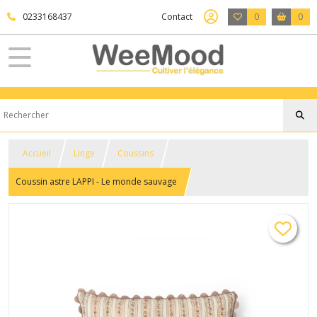
0233168437
Contact
0
0
Accueil
Linge
Coussins
Coussin astre LAPPI - Le monde sauvage