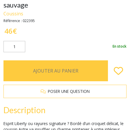
sauvage
Coussins
Référence :
022395
46
€
En stock
AJOUTER AU PANIER
POSER UNE QUESTION
Description
Esprit Liberty ou rayures signature ? Bordé d’un croquet délicat, le
coussin Astre va insuffler un charme printanier à votre intérieur.