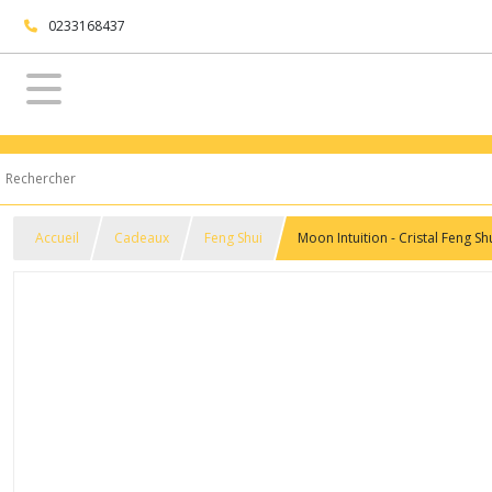
0233168437
Accueil
Cadeaux
Feng Shui
Moon Intuition - Cristal Feng Sh