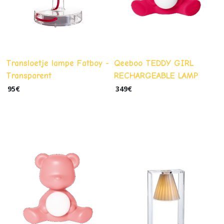
Transloetje lampe Fatboy -
Qeeboo TEDDY GIRL
Transparent
RECHARGEABLE LAMP
VELVET FINISH Stefano
95
€
349
€
Giovannoni couleur :
fuchsia