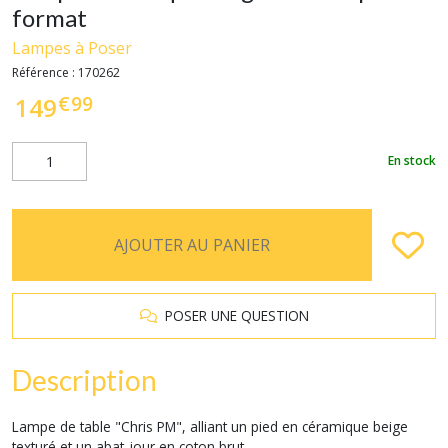
format
Lampes à Poser
Référence :
170262
€
99
149
En stock
AJOUTER AU PANIER
POSER UNE QUESTION
Description
Lampe de table "Chris PM", alliant un pied en céramique beige
texturé et un abat-jour en coton brut.