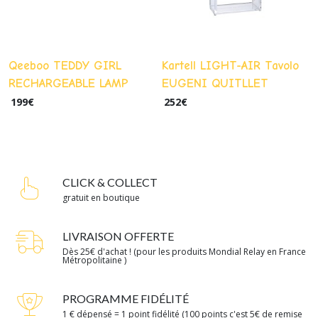
Qeeboo TEDDY GIRL
Kartell LIGHT-AIR Tavolo
RECHARGEABLE LAMP
EUGENI QUITLLET
Stefano Giovannoni couleur
couleur : Crystal/tissu
199
€
252
€
: rose
beige
CLICK & COLLECT
gratuit en boutique
LIVRAISON OFFERTE
Dès 25€ d'achat ! (pour les produits Mondial Relay en France
Métropolitaine )
PROGRAMME FIDÉLITÉ
1 € dépensé = 1 point fidélité (100 points c'est 5€ de remise