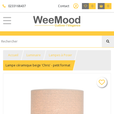
0233168437
Contact
0
0
Accueil
Luminaire
Lampes à Poser
Lampe céramique beige 'Chris' - petit format