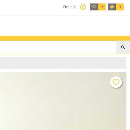
Contact
0
0