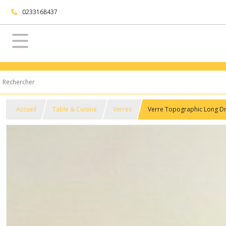
0233168437
Accueil
Table & Cuisine
Verres
Verre Topographic Long Dr