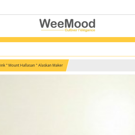
ink " Mount Hallasan " Alaskan Maker