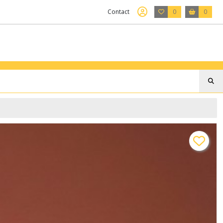
Contact
0
0