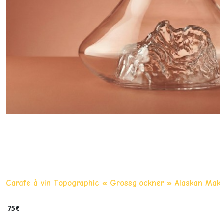
Carafe à vin Topographic « Grossglockner » Alaskan Ma
75
€