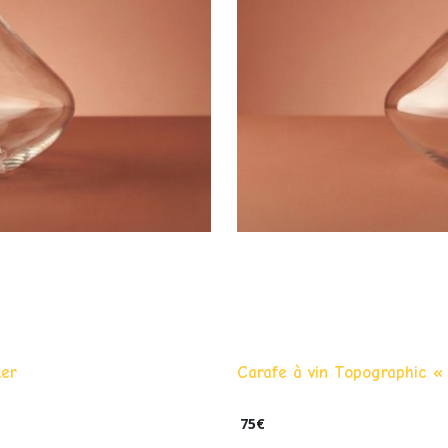
ker
Carafe à vin Topographic 
75
€