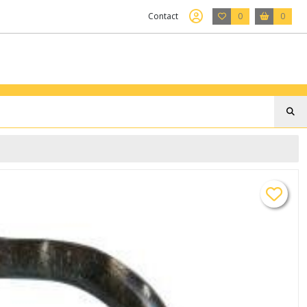
Contact
0
0