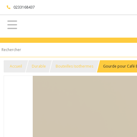
0233168437
Accueil
Durable
Bouteilles Isothermes
Gourde pour Café E