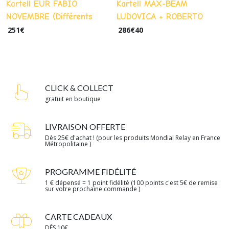
Kartell EUR FABIO
Kartell MAX-BEAM
NOVEMBRE (Différents
LUDOVICA + ROBERTO
coloris)
PALOMBA couleur : Crystal
251
€
286
€
40
CLICK & COLLECT
gratuit en boutique
LIVRAISON OFFERTE
Dès 25€ d'achat ! (pour les produits Mondial Relay en France
Métropolitaine )
PROGRAMME FIDÉLITÉ
1 € dépensé = 1 point fidélité (100 points c'est 5€ de remise
sur votre prochaine commande )
CARTE CADEAUX
DÈS 10€