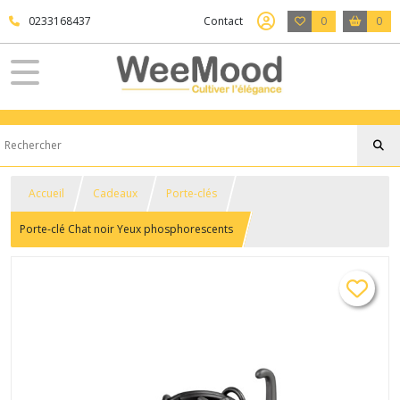
0233168437
Contact
0
0
Accueil
Cadeaux
Porte-clés
Porte-clé Chat noir Yeux phosphorescents