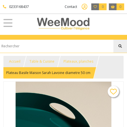
0233168437
Contact
0
0
Accueil
Table & Cuisine
Plateaux, planches
Plateau Basile Maison Sarah Lavoine diametre 50 cm