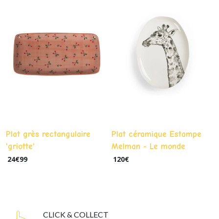
Plat grès rectangulaire
Plat céramique Estampe
'griotte'
Melman - Le monde
sauvage
24
€
99
120
€
CLICK & COLLECT