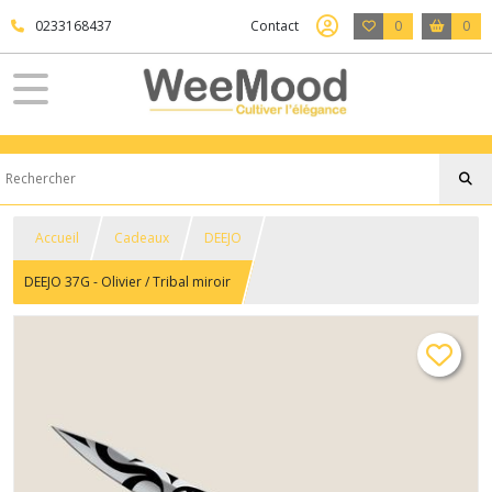
0233168437
Contact
0
0
Accueil
Cadeaux
DEEJO
DEEJO 37G - Olivier / Tribal miroir