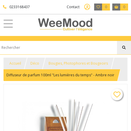
0233168437
Contact
0
0
Accueil
Déco
Bougies, Photophores et Bougeoirs
Diffuseur de parfum 100ml "Les lumières du temps" - Ambre noir