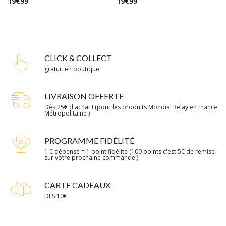
Caramel Beurre Salé
Charme Boisé
19
€
99
19
€
99
CLICK & COLLECT
gratuit en boutique
LIVRAISON OFFERTE
Dès 25€ d'achat ! (pour les produits Mondial Relay en France
Métropolitaine )
PROGRAMME FIDÉLITÉ
1 € dépensé = 1 point fidélité (100 points c'est 5€ de remise
sur votre prochaine commande )
CARTE CADEAUX
DÈS 10€