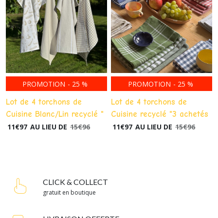
PROMOTION
-
25
%
PROMOTION
-
25
%
Lot de 4 torchons de
Lot de 4 torchons de
Cuisine Blanc/Lin recyclé "
Cuisine recyclé "3 achetés
3 achetés 1 offert " - BY
1 offert" - BY WILLE
11
€
97
AU LIEU DE
15
€
96
11
€
97
AU LIEU DE
15
€
96
WILLE
CLICK & COLLECT
gratuit en boutique