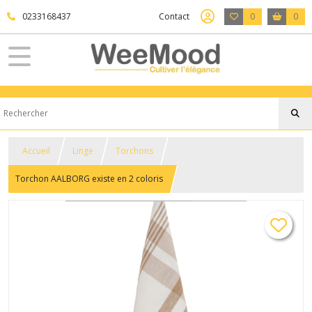
0233168437
Contact
0
0
Accueil
Linge
Torchons
Torchon AALBORG existe en 2 coloris