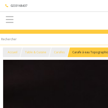
0233168437
Accueil
Table & Cuisine
Carafes
Carafe à eau Topographic