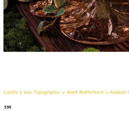
Carafe à eau Topographic « Mont Matterhorn » Alaskan
59
€