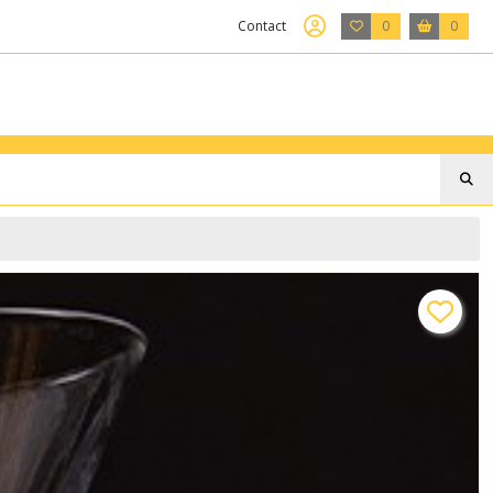
Contact
0
0