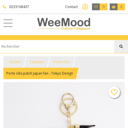
0233168437
Contact
0
0
Accueil
Cadeaux
Porte-clés
Porte clés patch Japan fan - Tokyo Design