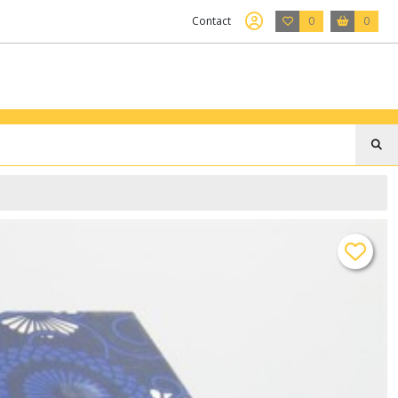
Contact
0
0