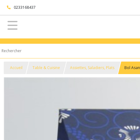
0233168437
Accueil
Table & Cuisine
Assiettes, Saladiers, Plats
Bol Asan