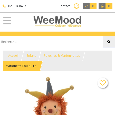
0233168437
Contact
0
0
Accueil
Enfant
Peluches & Marionnettes
Marionette Fou du roi