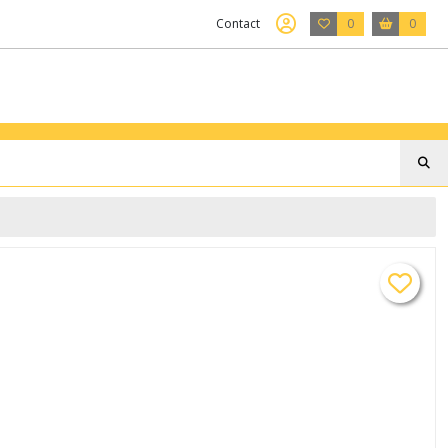
Contact
0
0