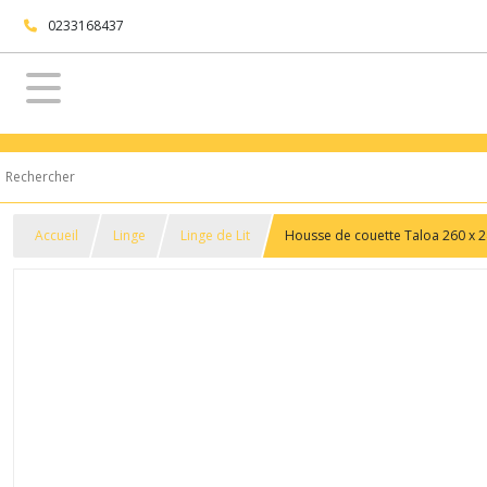
0233168437
Accueil
Linge
Linge de Lit
Housse de couette Taloa 260 x 2