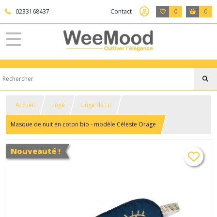
0233168437
Contact
0
0
Accueil
Linge
Linge de Lit
Masque de nuit en coton bio - modèle Céleste Orage
Nouveauté !