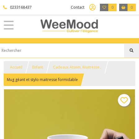
0233168437
Contact
0
0
Accueil
Enfant
Cadeaux Atsem, Maitresse..
Mug géant et stylo maitresse formidable