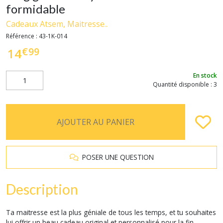
formidable
Cadeaux Atsem, Maitresse..
Référence :
43-1K-014
€
99
14
En stock
Quantité disponible : 3
AJOUTER AU PANIER
POSER UNE QUESTION
Description
Ta maitresse est la plus géniale de tous les temps, et tu souhaites
lui offrir un beau cadeau original et personnalisé pour la fin