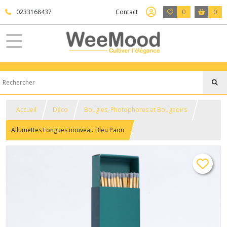
0233168437
Contact
0
0
Accueil
Déco
Bougies, Photophores et Bougeoirs
Allumettes Longues nouveau Bleu Paon