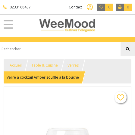
0233168437
Contact
0
0
Accueil
Table & Cuisine
Verres
Verre à cocktail Amber soufflé à la bouche