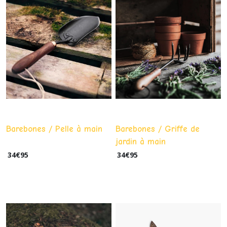
Barebones / Pelle à main
Barebones / Griffe de
jardin à main
34
€
95
34
€
95