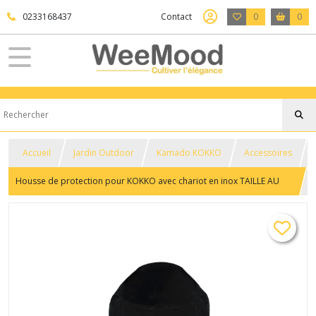
0233168437
Contact
0
0
Accueil
Jardin Outdoor
Kamado KOKKO
Accessoires
Housse de protection pour KOKKO avec chariot en inox TAILLE AU
CHOIX - KOKKO