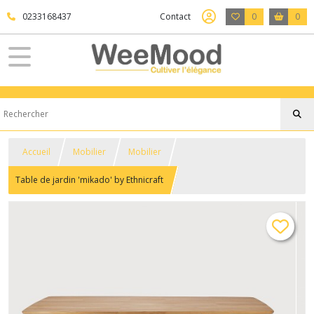
0233168437
Contact
0
0
Accueil
Mobilier
Mobilier
Table de jardin 'mikado' by Ethnicraft