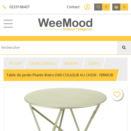
0233168437
Contact
0
0
Accueil
Jardin Outdoor
Mobilier
Tables
Table de Jardin Pliante Bistro D60 COULEUR AU CHOIX - FERMOB