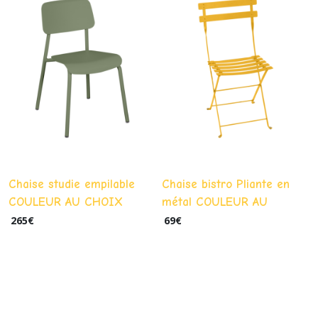
Chaise studie empilable
Chaise bistro Pliante en
COULEUR AU CHOIX
métal COULEUR AU
fermob
CHOIX- Fermob
265
€
69
€