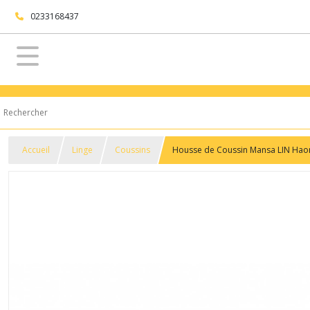
0233168437
Accueil
Linge
Coussins
Housse de Coussin Mansa LIN Hao