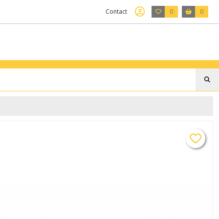
Contact
0
0