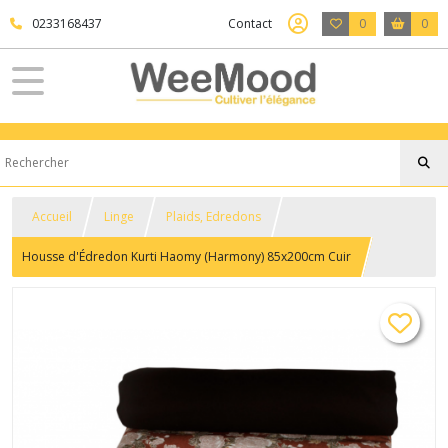
0233168437
Contact
0
0
Accueil
Linge
Plaids, Edredons
Housse d'Édredon Kurti Haomy (Harmony) 85x200cm Cuir