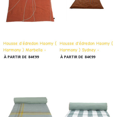
Housse d’édredon Haomy (
Housse d'édredon Haomy (
Harmony ) Marbella -
Harmony ) Sydney -
Brick
Caramel
À PARTIR DE
84
€
99
À PARTIR DE
84
€
99