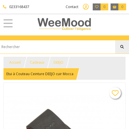
0233168437
Contact
0
0
Accueil
Cadeaux
DEEJO
Etui à Couteau Ceinture DEEJO cuir Mocca