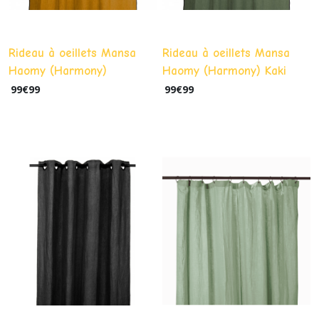
Rideau à oeillets Mansa
Rideau à oeillets Mansa
Haomy (Harmony)
Haomy (Harmony) Kaki
Chamois 135x300cm Lin &
135x300cm Lin & Coton
99
€
99
99
€
99
Coton