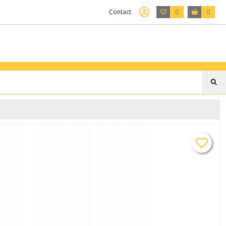
Contact
0
0