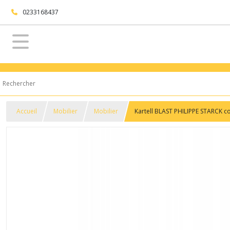
0233168437
Accueil
Mobilier
Mobilier
Kartell BLAST PHILIPPE STARCK c