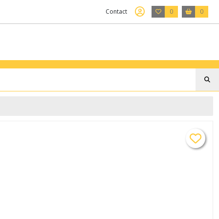
Contact
0
0