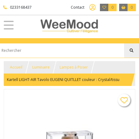
0233168437
Contact
0
0
Accueil
Luminaire
Lampes à Poser
Kartell LIGHT-AIR Tavolo EUGENI QUITLLET couleur : Crystal/tissu
beige