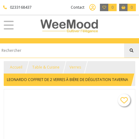
0233168437
Contact
0
0
Accueil
Table & Cuisine
Verres
LEONARDO COFFRET DE 2 VERRES À BIÈRE DE DÉGUSTATION TAVERNA